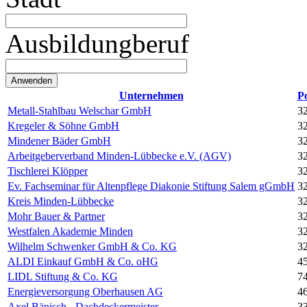
Ausbildungberuf
Unternehmen
Po
Metall-Stahlbau Welschar GmbH
3
Kregeler & Söhne GmbH
3
Mindener Bäder GmbH
3
Arbeitgeberverband Minden-Lübbecke e.V. (AGV)
3
Tischlerei Klöpper
3
Ev. Fachseminar für Altenpflege Diakonie Stiftung Salem gGmbH
3
Kreis Minden-Lübbecke
3
Mohr Bauer & Partner
3
Westfalen Akademie Minden
3
Wilhelm Schwenker GmbH & Co. KG
3
ALDI Einkauf GmbH & Co. oHG
4
LIDL Stiftung & Co. KG
7
Energieversorgung Oberhausen AG
4
Axel Bänisch - Dachdeckermeister
3