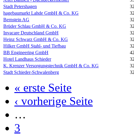
Stadt Petershagen
3
hagebaumarkt Lahde GmbH & Co. KG
3
Bernstein AG
3
Brüder Schlau GmbH & Co. KG
3
Invacare Deutschland GmbH
3
Heinz Schwarz GmbH & Co. KG
3
Hilker GmbH Stahl- und Tiefbau
3
BB Engineering GmbH
4
Hotel Landhaus Schieder
3
K. Krenzer Versorgungstechnik GmbH & Co. KG
3
Stadt Schieder-Schwalenberg
3
« erste Seite
‹ vorherige Seite
…
3