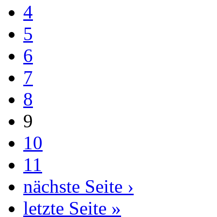
4
5
6
7
8
9
10
11
nächste Seite ›
letzte Seite »