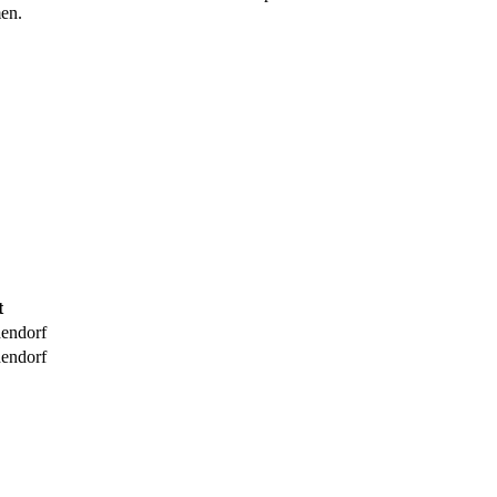
en.
t
endorf
endorf