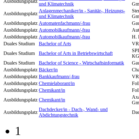
Ausbildungsplatz
und Klimatechnik
Gm
Anlagenmechaniker/in - Sanitär-, Heizungs-
Ste
Ausbildungsplatz
und Klimatechnik
Gm
Ausbildungsplatz
Automatenfachmann/-frau
Ga
Ausbildungsplatz
Automobilkaufmann/-frau
Au
Ausbildungsplatz
Automobilkaufmann/-frau
H.
Duales Studium
Bachelor of Arts
VR-
SP
Duales Studium
Bachelor of Arts in Betriebswirtschaft
K
Duales Studium
Bachelor of Science - Wirtschaftsinformatik
Ga
Ausbildungsplatz
Bäcker/in
Cha
Ausbildungsplatz
Bankkaufmann/-frau
VR-
Ausbildungsplatz
Chemielaborant/in
Fo
Ausbildungsplatz
Chemikant/in
Fo
Axa
Ausbildungsplatz
Chemikant/in
Gm
Dachdecker/in - Dach-, Wand- und
Ausbildungsplatz
Dac
Abdichtungstechnik
1