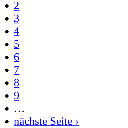
2
3
4
5
6
7
8
9
…
nächste Seite ›