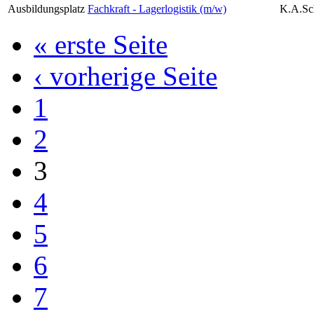
Ausbildungsplatz
Fachkraft - Lagerlogistik (m/w)
K.A.Sc
« erste Seite
‹ vorherige Seite
1
2
3
4
5
6
7