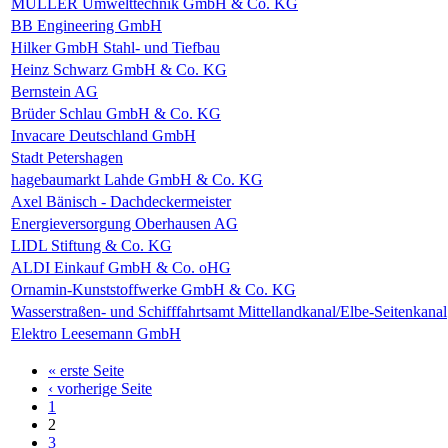
MÜLLER Umwelttechnik GmbH & Co. KG
BB Engineering GmbH
Hilker GmbH Stahl- und Tiefbau
Heinz Schwarz GmbH & Co. KG
Bernstein AG
Brüder Schlau GmbH & Co. KG
Invacare Deutschland GmbH
Stadt Petershagen
hagebaumarkt Lahde GmbH & Co. KG
Axel Bänisch - Dachdeckermeister
Energieversorgung Oberhausen AG
LIDL Stiftung & Co. KG
ALDI Einkauf GmbH & Co. oHG
Ornamin-Kunststoffwerke GmbH & Co. KG
Wasserstraßen- und Schifffahrtsamt Mittellandkanal/Elbe-Seitenkanal
Elektro Leesemann GmbH
« erste Seite
‹ vorherige Seite
1
2
3