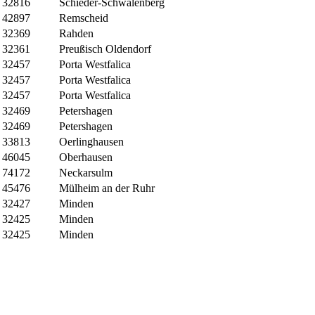
32816
Schieder-Schwalenberg
42897
Remscheid
32369
Rahden
32361
Preußisch Oldendorf
32457
Porta Westfalica
32457
Porta Westfalica
32457
Porta Westfalica
32469
Petershagen
32469
Petershagen
33813
Oerlinghausen
46045
Oberhausen
74172
Neckarsulm
45476
Mülheim an der Ruhr
32427
Minden
32425
Minden
32425
Minden