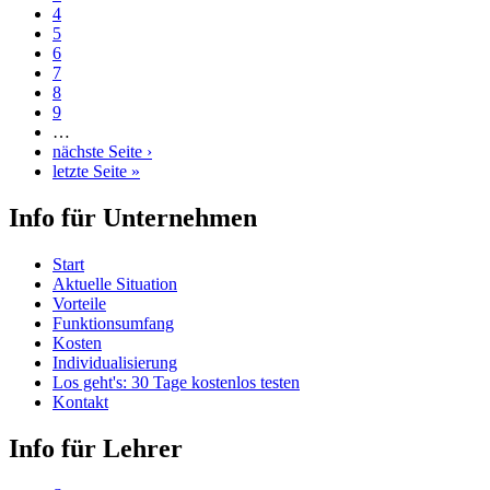
4
5
6
7
8
9
…
nächste Seite ›
letzte Seite »
Info für Unternehmen
Start
Aktuelle Situation
Vorteile
Funktionsumfang
Kosten
Individualisierung
Los geht's: 30 Tage kostenlos testen
Kontakt
Info für Lehrer