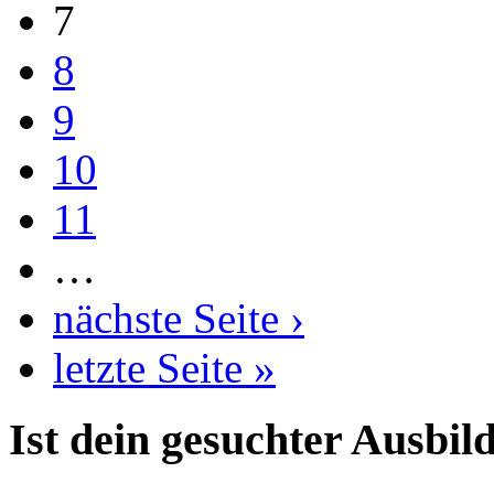
7
8
9
10
11
…
nächste Seite ›
letzte Seite »
Ist dein gesuchter Ausbil