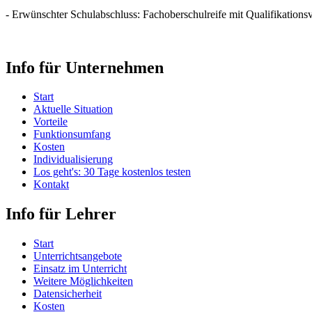
- Erwünschter Schulabschluss: Fachoberschulreife mit Qualifikationsv
Info für Unternehmen
Start
Aktuelle Situation
Vorteile
Funktionsumfang
Kosten
Individualisierung
Los geht's: 30 Tage kostenlos testen
Kontakt
Info für Lehrer
Start
Unterrichtsangebote
Einsatz im Unterricht
Weitere Möglichkeiten
Datensicherheit
Kosten