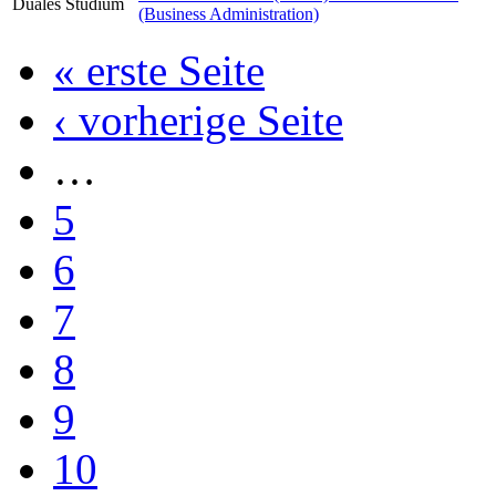
Duales Studium
(Business Administration)
« erste Seite
‹ vorherige Seite
…
5
6
7
8
9
10