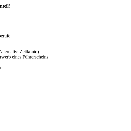
teil!
berufe
lternativ: Zeitkonto)
Erwerb eines Führerscheins
n