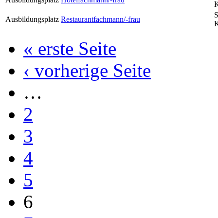
S
Ausbildungsplatz
Restaurantfachmann/-frau
« erste Seite
‹ vorherige Seite
…
2
3
4
5
6