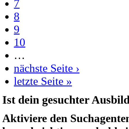
7
8
9
10
…
nächste Seite ›
letzte Seite »
Ist dein gesuchter Ausbil
Aktiviere den Suchagenten