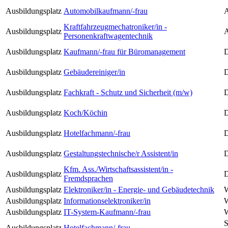
Ausbildungsplatz
Automobilkaufmann/-frau
A
Kraftfahrzeugmechatroniker/in -
Ausbildungsplatz
A
Personenkraftwagentechnik
Ausbildungsplatz
Kaufmann/-frau für Büromanagement
D
Ausbildungsplatz
Gebäudereiniger/in
D
Ausbildungsplatz
Fachkraft - Schutz und Sicherheit (m/w)
D
Ausbildungsplatz
Koch/Köchin
Ausbildungsplatz
Hotelfachmann/-frau
Ausbildungsplatz
Gestaltungstechnische/r Assistent/in
D
Kfm. Ass./Wirtschaftsassistent/in -
Ausbildungsplatz
D
Fremdsprachen
Ausbildungsplatz
Elektroniker/in - Energie- und Gebäudetechnik
Ausbildungsplatz
Informationselektroniker/in
Ausbildungsplatz
IT-System-Kaufmann/-frau
S
Ausbildungsplatz
Hotelfachmann/-frau