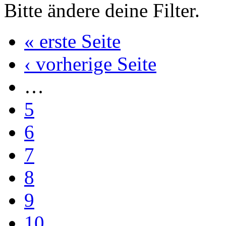
Bitte ändere deine Filter.
« erste Seite
‹ vorherige Seite
…
5
6
7
8
9
10