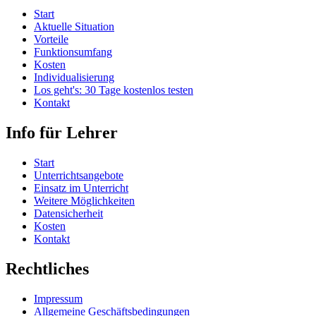
Start
Aktuelle Situation
Vorteile
Funktionsumfang
Kosten
Individualisierung
Los geht's: 30 Tage kostenlos testen
Kontakt
Info für Lehrer
Start
Unterrichtsangebote
Einsatz im Unterricht
Weitere Möglichkeiten
Datensicherheit
Kosten
Kontakt
Rechtliches
Impressum
Allgemeine Geschäftsbedingungen