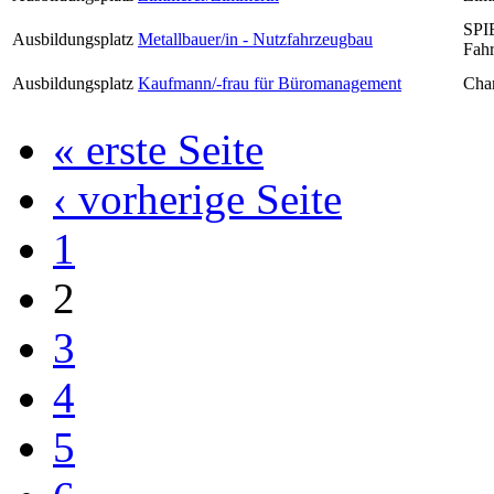
SPI
Ausbildungsplatz
Metallbauer/in - Nutzfahrzeugbau
Fah
Ausbildungsplatz
Kaufmann/-frau für Büromanagement
Chan
« erste Seite
‹ vorherige Seite
1
2
3
4
5