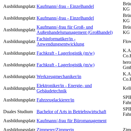
Brü
Ausbildungsplatz
Kaufmann/-frau - Einzelhandel
KG
Brü
Ausbildungsplatz
Kaufmann/-frau - Einzelhandel
KG
Kaufmann/-frau für Groß- und
Brü
Ausbildungsplatz
Außenhandelsmanagement (Großhandel)
KG
Fachinformatiker/in -
Ausbildungsplatz
Flo
Anwendungsentwicklung
K.A
Ausbildungsplatz
Fachkraft - Lagerlogistik (m/w)
Co
hero
Ausbildungsplatz
Fachkraft - Lagerlogistik (m/w)
Gmb
K.A
Ausbildungsplatz
Werkzeugmechaniker/in
Co
Elektroniker/in - Energie- und
Ausbildungsplatz
Kel
Gebäudetechnik
SPI
Ausbildungsplatz
Fahrzeuglackierer/in
Fah
SPI
Duales Studium
Bachelor of Arts in Betriebswirtschaft
Fah
Ausbildungsplatz
Kaufmann/-frau für Büromanagement
Ausbildungsplatz
Zimmerer/Zimmerin
Zimm