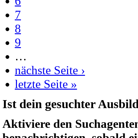
6
7
8
9
…
nächste Seite ›
letzte Seite »
Ist dein gesuchter Ausbil
Aktiviere den Suchagenten
benachrichtigen, sobald ei