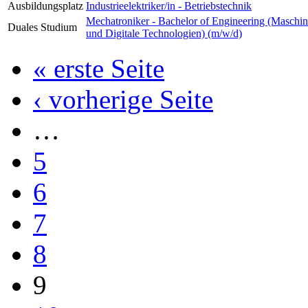
Ausbildungsplatz
Industrieelektriker/in - Betriebstechnik
Mechatroniker - Bachelor of Engineering (Maschi
Duales Studium
und Digitale Technologien) (m/w/d)
« erste Seite
‹ vorherige Seite
…
5
6
7
8
9