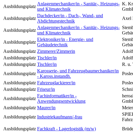
Anlagenmechaniker/in - Sanitär-, Heizungs-
K. Kr
Ausbildungsplatz
und Klimatechnik
GmbH
Dachdecker/in - Dach-, Wand- und
Ausbildungsplatz
Axel 
Abdichtungstechnik
Anlagenmechaniker/in - Sanitär-, Heizungs-
Stemb
Ausbildungsplatz
und Klimatechnik
Gebä
Elektroniker/in - Energie- und
Stemb
Ausbildungsplatz
Gebäudetechnik
Gebä
Ausbildungsplatz
Zimmerer/Zimmerin
Adol
Ausbildungsplatz
Tischler/in
Adol
Ausbildungsplatz
Tischler/in
R. u.
Karosserie- und Fahrzeugbaumechaniker/in
Ausbildungsplatz
Posl
- Kaross.instandh.
Ausbildungsplatz
Fahrzeuglackierer/in
Posl
Ausbildungsplatz
Friseur/in
Schni
Fachinformatiker/in -
heroa
Ausbildungsplatz
Anwendungsentwicklung
GmbH
Ausbildungsplatz
Maurer/in
Meier
SPIE
Ausbildungsplatz
Industriekaufmann/-frau
Fahr
Ausbildungsplatz
Fachkraft - Lagerlogistik (m/w)
Brüd