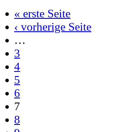
« erste Seite
‹ vorherige Seite
…
3
4
5
6
7
8