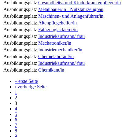
Ausbildungsplatz
Gesundheits- und Kinderkrankenpfleger/in
Ausbildungsplatz
Metallbauer/in - Nutzfahrzeugbau
Ausbildungsplatz
Maschinen- und Anlagenführer/in
Ausbildungsplatz
Altenpflegehelfer/in
Ausbildungsplatz
Fahrzeuglackierer/in
Ausbildungsplatz
Industriekaufmann/-frau
Ausbildungsplatz
Mechatroniker/in
Ausbildungsplatz
Industriemechaniker/in
Ausbildungsplatz
Chemielaborant/in
Ausbildungsplatz
Industriekaufmann/-frau
Ausbildungsplatz
Chemikant/in
« erste Seite
‹ vorherige Seite
1
2
3
4
5
6
7
8
9