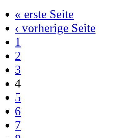
« erste Seite
‹ vorherige Seite
1
2
3
4
5
6
7