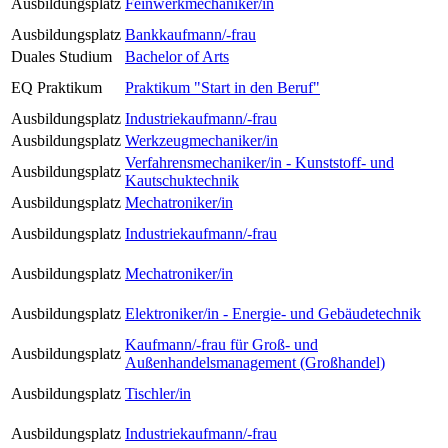
Ausbildungsplatz
Feinwerkmechaniker/in
Ausbildungsplatz
Bankkaufmann/-frau
Duales Studium
Bachelor of Arts
EQ Praktikum
Praktikum "Start in den Beruf"
Ausbildungsplatz
Industriekaufmann/-frau
Ausbildungsplatz
Werkzeugmechaniker/in
Verfahrensmechaniker/in - Kunststoff- und
Ausbildungsplatz
Kautschuktechnik
Ausbildungsplatz
Mechatroniker/in
Ausbildungsplatz
Industriekaufmann/-frau
Ausbildungsplatz
Mechatroniker/in
Ausbildungsplatz
Elektroniker/in - Energie- und Gebäudetechnik
Kaufmann/-frau für Groß- und
Ausbildungsplatz
Außenhandelsmanagement (Großhandel)
Ausbildungsplatz
Tischler/in
Ausbildungsplatz
Industriekaufmann/-frau