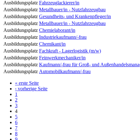
Ausbildungsplatz
Fahrzeuglackierer/in
Ausbildungsplatz
Metallbauer/in - Nutzfahrzeugbau
Ausbildungsplatz
Gesundheits- und Krankenpfleger/in
Ausbildungsplatz
Metallbauer/in - Nutzfahrzeugbau
Ausbildungsplatz
Chemielaborant/in
Ausbildungsplatz
Industriekaufmann/-frau
Ausbildungsplatz
Chemikant/in
Ausbildungsplatz
Fachkraft - Lagerlogistik (m/w)
Ausbildungsplatz
Feinwerkmechaniker/in
Ausbildungsplatz
Kaufmann/-frau für Groß- und Außenhandelsmana
Ausbildungsplatz
Automobilkaufmann/-frau
« erste Seite
‹ vorherige Seite
1
2
3
4
5
6
7
8
9