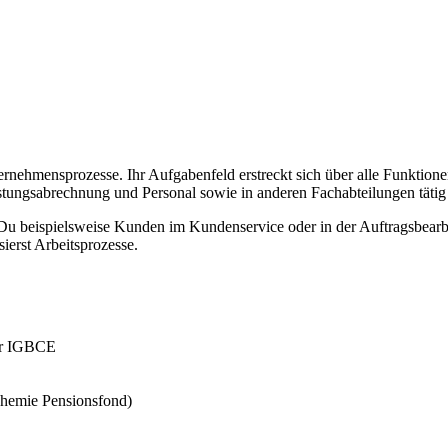
Unternehmensprozesse. Ihr Aufgabenfeld erstreckt sich über alle Funkti
ungsabrechnung und Personal sowie in anderen Fachabteilungen tätig s
t Du beispielsweise Kunden im Kundenservice oder in der Auftragsbear
ierst Arbeitsprozesse.
der IGBCE
n Chemie Pensionsfond)