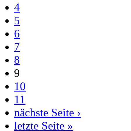
4
5
6
7
8
9
10
11
nächste Seite ›
letzte Seite »