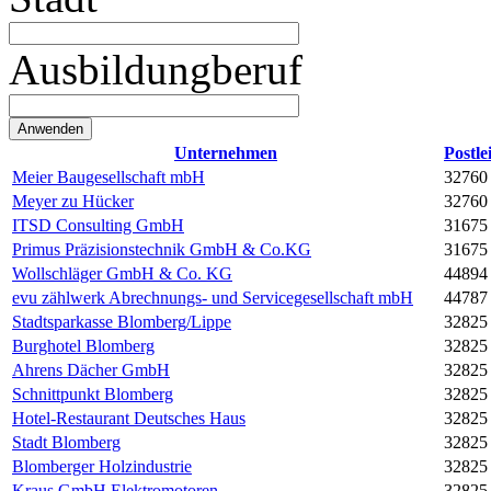
Ausbildungberuf
Unternehmen
Postle
Meier Baugesellschaft mbH
32760
Meyer zu Hücker
32760
ITSD Consulting GmbH
31675
Primus Präzisionstechnik GmbH & Co.KG
31675
Wollschläger GmbH & Co. KG
44894
evu zählwerk Abrechnungs- und Servicegesellschaft mbH
44787
Stadtsparkasse Blomberg/Lippe
32825
Burghotel Blomberg
32825
Ahrens Dächer GmbH
32825
Schnittpunkt Blomberg
32825
Hotel-Restaurant Deutsches Haus
32825
Stadt Blomberg
32825
Blomberger Holzindustrie
32825
Kraus GmbH Elektromotoren
32825