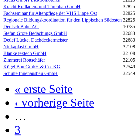
Kracht Rollladen- und Türenbau GmbH
32825
Fachseminar für Altenpflege der VHS Lippe-Ost
32825
Regionale Bildungskoordination für den Lippischen Südosten
32825
Deutsch Bahn AG
10785
Stefan Grote Bedachungs GmbH
32683
Detlef Lücke, Dachdeckermeister
32683
Ninkaplast GmbH
32108
Blanke textech GmbH
32108
Zimmerei Rottschäfer
32105
Kögel Bau GmbH & Co. KG
32549
Schulte Innenausbau GmbH
32549
« erste Seite
‹ vorherige Seite
…
3